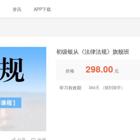
资讯
APP下载
初级银从《法律法规》旗舰班
298.00
价格
元
学习有效期
364天 （随到随学）
分享
收藏