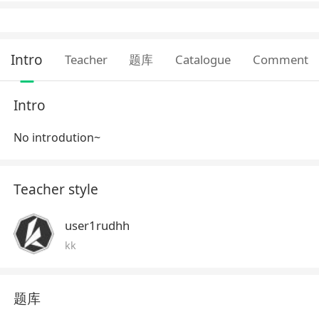
Intro
Teacher
题库
Catalogue
Comment
Intro
No introdution~
Teacher style
user1rudhh
kk
题库