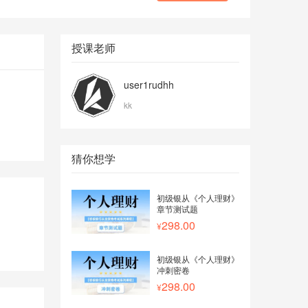
授课老师
user1rudhh
kk
猜你想学
初级银从《个人理财》
章节测试题
298.00
初级银从《个人理财》
冲刺密卷
298.00