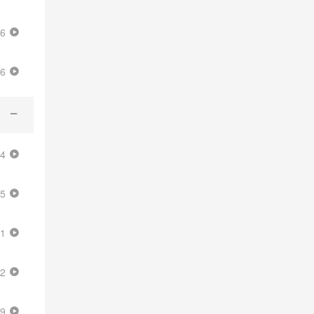
26
16
44
55
41
52
59